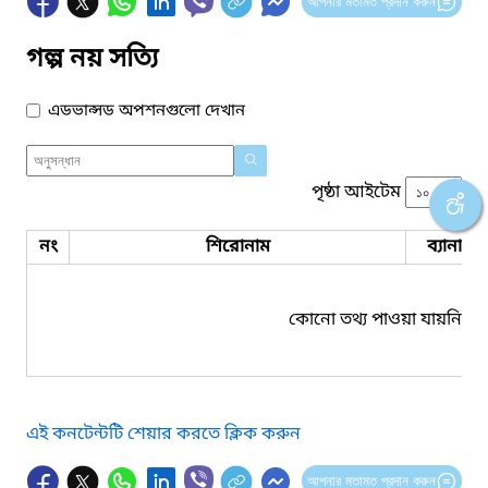
আপনার মতামত প্রদান করুন
গল্প নয় সত্যি
এডভান্সড অপশনগুলো দেখান
পৃষ্ঠা আইটেম
নং
শিরোনাম
ব্যানার 
কোনো তথ্য পাওয়া যায়নি।
এই কনটেন্টটি শেয়ার করতে ক্লিক করুন
আপনার মতামত প্রদান করুন