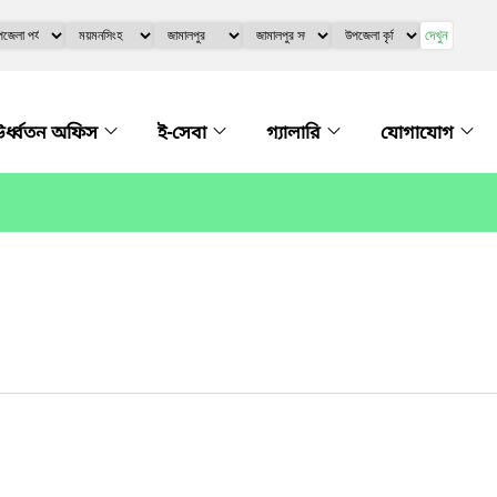
দেখুন
র্ধ্বতন অফিস
ই-সেবা
গ্যালারি
যোগাযোগ