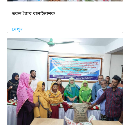
তরল জৈব বালাইনাশক
দেখুন