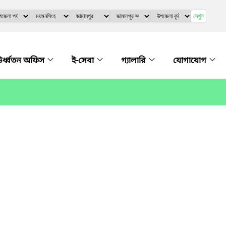
দেখুন
র্ধ্বতন অফিস
ই-সেবা
গ্যালারি
যোগাযোগ