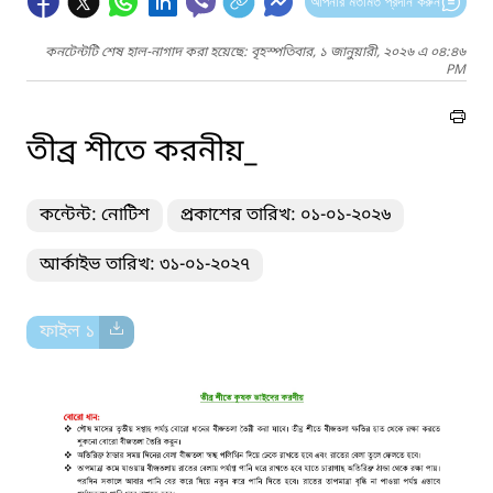
আপনার মতামত প্রদান করুন
কনটেন্টটি শেষ হাল-নাগাদ করা হয়েছে: বৃহস্পতিবার, ১ জানুয়ারী, ২০২৬ এ ০৪:৪৬
PM
তীব্র শীতে করনীয়_
কন্টেন্ট: নোটিশ
প্রকাশের তারিখ: ০১-০১-২০২৬
আর্কাইভ তারিখ: ৩১-০১-২০২৭
ফাইল ১